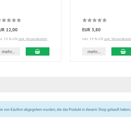
UR 12,00
EUR 3,80
kl. 19 % USt
zzgl. Versandkosten
inkl. 19 % USt
zzgl. Versandkost
In den Warenkorb
In
mehr...
mehr...
 die von Käufern abgegeben wurden, die das Produkt in diesem Shop gekauft haben