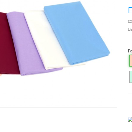
zz
Li
F