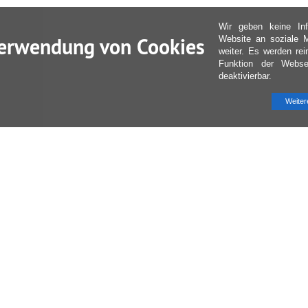
Wir geben keine Inf
erwendung von Cookies
Website an soziale 
weiter. Es werden re
Funktion der Websei
deaktivierbar.
Weiter