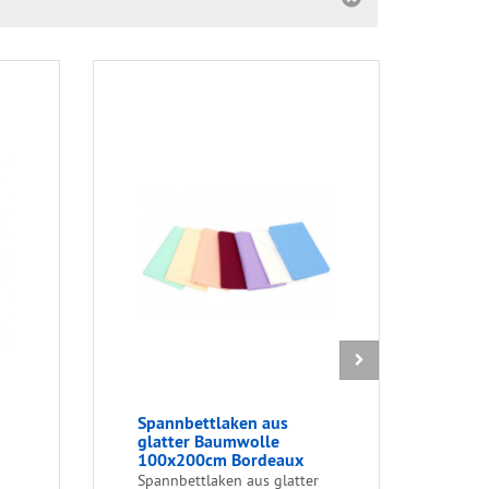
Spannbettlaken aus
Bet
glatter Baumwolle
100
100x200cm Bordeaux
135
Hot
Spannbettlaken aus glatter