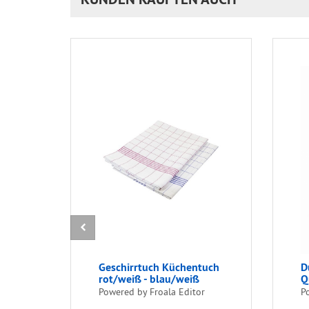
Geschirrtuch Küchentuch
D
rot/weiß - blau/weiß
Q
Powered by Froala Editor
P