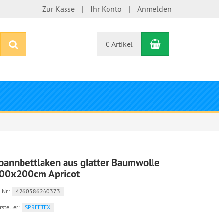
Zur Kasse
Ihr Konto
Anmelden
Warenkorb
Suchen
0 Artikel
pannbettlaken aus glatter Baumwolle
00x200cm Apricot
.Nr.:
4260586260373
rsteller:
SPREETEX