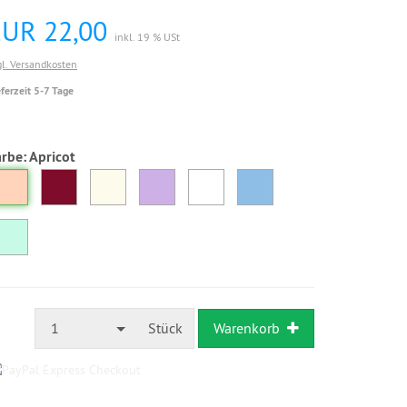
EUR 22,00
inkl. 19 % USt
gl. Versandkosten
eferzeit 5-7 Tage
arbe:
Apricot
1
Stück
Warenkorb