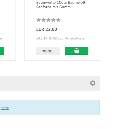
Baumwolle 100% Baumwoll-
Bett
Renforce mit Gummi...
Baum
Brau
EUR 22,00
EUR
en
inkl. 19 % USt
zzgl. Versandkosten
inkl.
 den Warenkorb
In den Warenkorb
mehr...
m
.
mehr