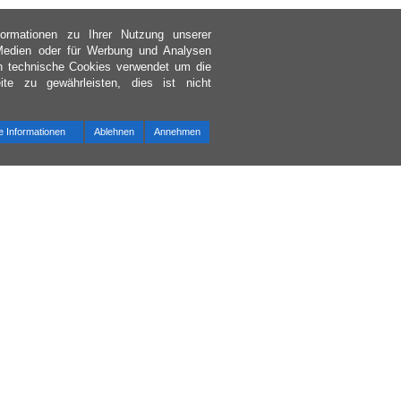
ormationen zu Ihrer Nutzung unserer
Medien oder für Werbung und Analysen
in technische Cookies verwendet um die
te zu gewährleisten, dies ist nicht
e Informationen
Ablehnen
Annehmen
Bac
to
Top