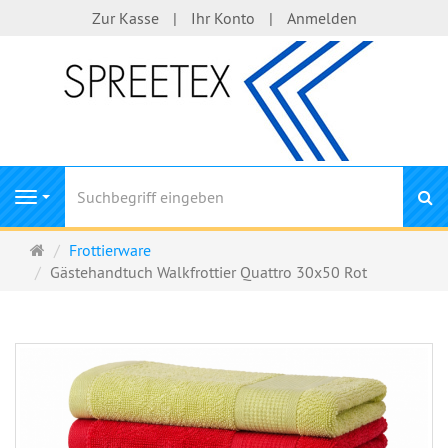
Zur Kasse
Ihr Konto
Anmelden
S
Navigation
Startseite
Frottierware
Gästehandtuch Walkfrottier Quattro 30x50 Rot