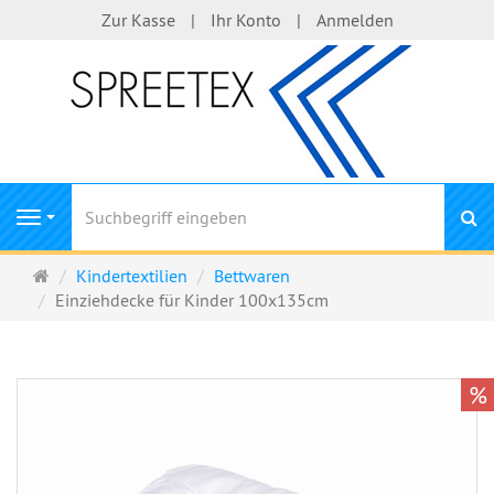
Zur Kasse
Ihr Konto
Anmelden
S
Navigation
Startseite
Kindertextilien
Bettwaren
Einziehdecke für Kinder 100x135cm
%