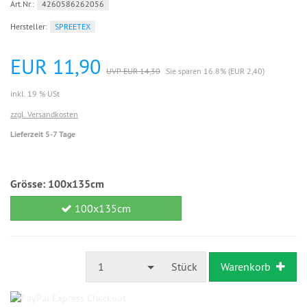
Art.Nr.:
4260586262056
Hersteller:
SPREETEX
EUR 11,90
UVP EUR 14,30
Sie sparen 16.8% (EUR 2,40)
inkl. 19 % USt
zzgl. Versandkosten
Lieferzeit 5-7 Tage
Grösse:
100x135cm
100x135cm
1
Stück
Warenkorb