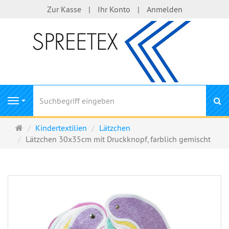
Zur Kasse
Ihr Konto
Anmelden
S
Navigation
Startseite
Kindertextilien
Lätzchen
Lätzchen 30x35cm mit Druckknopf, farblich gemischt