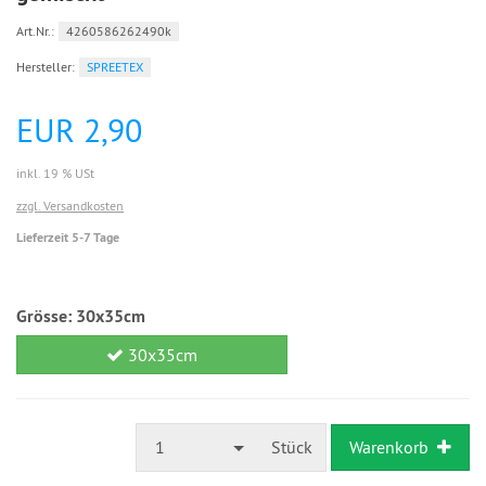
Art.Nr.:
4260586262490k
Hersteller:
SPREETEX
EUR 2,90
inkl. 19 % USt
zzgl. Versandkosten
Lieferzeit 5-7 Tage
Grösse:
30x35cm
30x35cm
1
Stück
Warenkorb