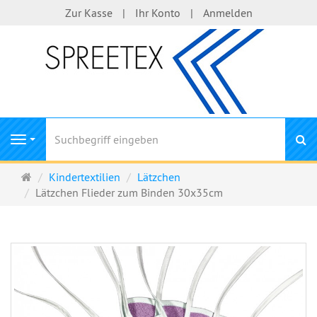
Zur Kasse
Ihr Konto
Anmelden
S
Navigation
Startseite
Kindertextilien
Lätzchen
Lätzchen Flieder zum Binden 30x35cm